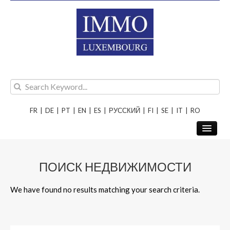
FR
|
DE
|
PT
|
EN
|
ES
|
РУССКИЙ
|
FI
|
SE
|
IT
|
RO
ПОИСК НЕДВИЖИМОСТИ
О НАС
We have found no results matching your search criteria.
ПРОДАЖА
АРЕНДА