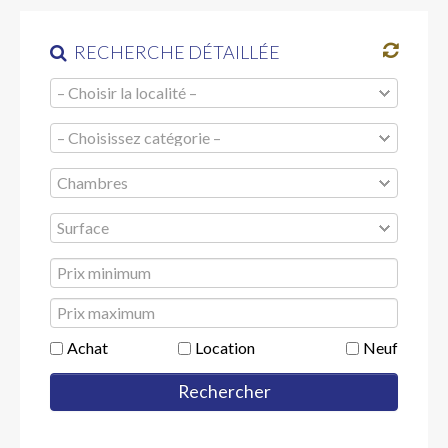
PROJETS
RECHERCHE DÉTAILLÉE
EMPLOIS
CONTACT
Achat
Location
Neuf