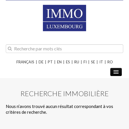
FRANÇAIS
|
DE
|
PT
|
EN
|
ES
|
RU
|
FI
|
SE
|
IT
|
RO
RECHERCHE IMMOBILIÈRE
A PROPOS
Nous n’avons trouvé aucun résultat correspondant à vos
VENTES
critères de recherche.
LOCATIONS