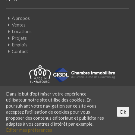
A propos
Ventes
Locations
Projets
Emplois
Contact
Dans le but d'optimiser votre expérience
utilisateur notre site utilise des cookies. En
Powered by IMMOTOP.LU –
Annonces immobilières
poursuivant votre navigation sur ce site vous
Copyright © IMMO LUXEMBOURG S. A R.L. 2016 - 2026 |
Ok
acceptez l'utilisation de cookies pour vous
Tous droits réservés
proposer des contenus éditoriaux et publicitaires
Mentions légales
adaptés à vos centres d'intérêt par exemple.
Politique de confidentialité
Éditer mes préférences